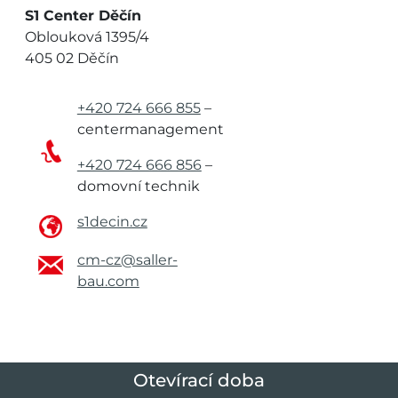
S1 Center Děčín
Oblouková 1395/4
405 02 Děčín
+420 724 666 855
–
centermanagement
+420 724 666 856
–
domovní technik
s1decin.cz
cm-cz@saller-
bau.com
Otevírací doba